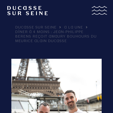
DUCASSE SUR SEINE
A LA UNE
DÎNER À 4 MAINS : JEAN-PHILIPPE
BERENS REÇOIT AMAURY BOUHOURS DU
MEURICE ALAIN DUCASSE